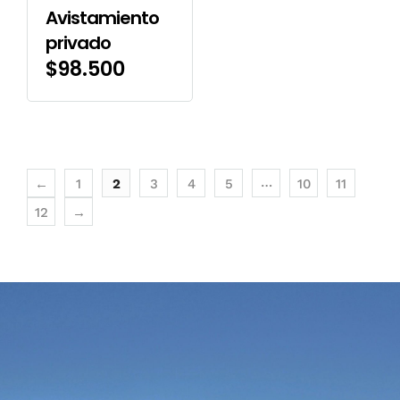
Avistamiento
privado
$
98.500
…
←
1
2
3
4
5
10
11
12
→